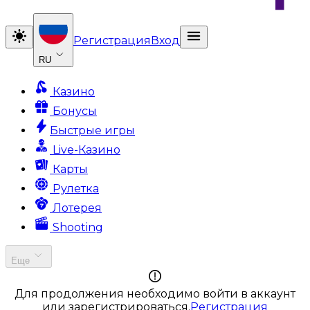
Регистрация
Вход
RU
Казино
Бонусы
Быстрые игры
Live-Казино
Карты
Рулетка
Лотерея
Shooting
Еще
Для продолжения необходимо войти в аккаунт
или зарегистрироваться.
Регистрация