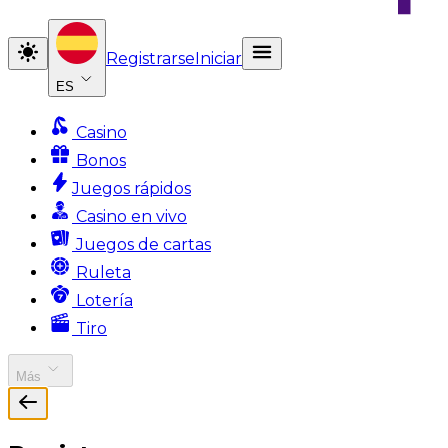
Registrarse
Iniciar
ES
Casino
Bonos
Juegos rápidos
Casino en vivo
Juegos de cartas
Ruleta
Lotería
Tiro
Más